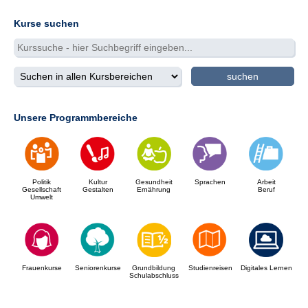
Kurse suchen
Unsere Programmbereiche
Politik
Kultur
Gesundheit
Sprachen
Arbeit
Gesellschaft
Gestalten
Ernährung
Beruf
Umwelt
Frauenkurse
Seniorenkurse
Grundbildung
Studienreisen
Digitales Lernen
Schulabschluss