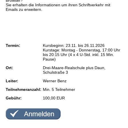
Browser?
Sie erhalten die Informationen um ihren Schriftverkehr mit
Frauenkurse
Emails zu erweitern.
Seniorenkurse
Grundbildung
Schulabschluss
Termin:
Kursbeginn: 23.11. bis 26.11.2026
Kurstage: Montag - Donnerstag, 17:00 Uhr
bis 20:15 Uhr (4 x 4 U-Std. inkl. 15 Min.
Studienreisen
Pause)
Ort:
Drei-Maare-Realschule plus Daun,
Digitales Lernen
Schulstraße 3
Leiter:
Werner Benz
Kursliste
Teilnehmeranzahl:
Min. 5 Teilnehmer
Gebühr:
100,00 EUR
Veranstaltungsorte