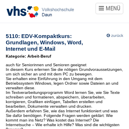
MENÜ
Kursangebot
Politik
5110: EDV-Kompaktkurs:
zurück
Gesellschaft
Grundlagen, Windows, Word,
Umwelt
Internet und E-Mail
Kategorie: Arbeit-Beruf
Kultur
auch für Seniorinnen und Senioren geeignet
Gestalten
In diesem Kurs erlernen Sie die nötigen Grundvoraussetzungen,
um sich sicher an und mit dem PC zu bewegen.
Sie erhalten eine Einführung in den Umgang mit dem
Gesundheit
Betriebssystem Windows, legen Ordner sowie Dateien an und
Ernährung
verwalten diese.
Im Textverarbeitungsprogramm Word lernen Sie, wie Sie Texte
schreiben und formatieren, abspeichern, überarbeiten,
Sprachen
korrigieren, Grafiken einfügen, Tabellen erstellen und
bearbeiten, Dokumente verwalten und drucken.
Außerdem erfahren Sie, wie das Internet funktioniert und was
Sie dafür benötigen. Folgende Fragen werden geklärt: Wie
Arbeit
kommt man ins Netz? Was kostet das Internet? Die
Beruf
Internetsuche – Wie erhalte ich Hilfe? Was sind die wichtigsten