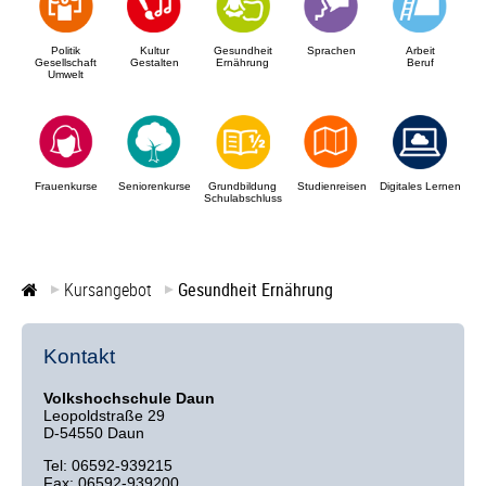
Frauenkurse
Politik
Kultur
Gesundheit
Sprachen
Arbeit
Gesellschaft
Gestalten
Ernährung
Beruf
Umwelt
Seniorenkurse
Grundbildung
Schulabschluss
Frauenkurse
Seniorenkurse
Grundbildung
Studienreisen
Digitales Lernen
Schulabschluss
Studienreisen
Digitales Lernen
Kursangebot
Gesundheit Ernährung
Kursliste
Kontakt
Veranstaltungsorte
Volkshochschule Daun
Leopoldstraße 29
D-54550 Daun
Tel: 06592-939215
Fax: 06592-939200