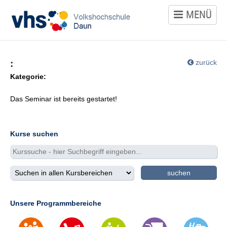
MENÜ
Kursangebot
Politik
:
zurück
Gesellschaft
Kategorie:
Umwelt
Das Seminar ist bereits gestartet!
Kultur
Gestalten
Kurse suchen
Gesundheit
Ernährung
Sprachen
Unsere Programmbereiche
Arbeit
Beruf