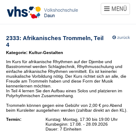
MENÜ
Kursangebot
Politik
2333: Afrikanisches Trommeln, Teil
zurück
Gesellschaft
4
Umwelt
Kategorie: Kultur-Gestalten
Im Kurs für afrikanische Rhythmen auf der Djembe und
Kultur
Basstrommel werden Schlagtechnik, Rhythmusschulung und
Gestalten
einfache afrikanische Rhythmen vermittelt. Es ist keinerlei
musikalische Vorbildung nötig. Der Kurs richtet sich an alle, die
Freude am Trommeln haben und diese Form der Musik
Gesundheit
kennenlernen möchten.
Ernährung
In Teil 4 lernen Sie den Aufbau eines Solos und platzieren im
Polyrhythmischen Zusammenhang.
Trommeln können gegen eine Gebühr von 2,00 € pro Abend
Sprachen
beim Kursleiter ausgeliehen werden (zahlbar direkt an den KL).
Termin:
Kurstag: Montag, 17:30 bis 19:00 Uhr
Arbeit
Kursbeginn: 17.08. - 28.09.2026
Beruf
Dauer: 7 Einheiten