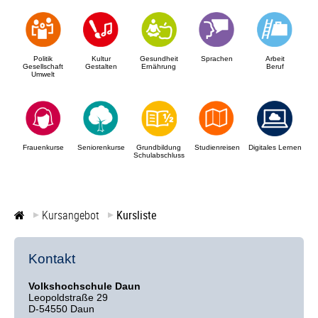
Politik
Kultur
Gesundheit
Sprachen
Arbeit
Gesellschaft
Gestalten
Ernährung
Beruf
Umwelt
Frauenkurse
Seniorenkurse
Grundbildung
Studienreisen
Digitales Lernen
Schulabschluss
Kursangebot
Kursliste
Kontakt
Volkshochschule Daun
Leopoldstraße 29
D-54550 Daun