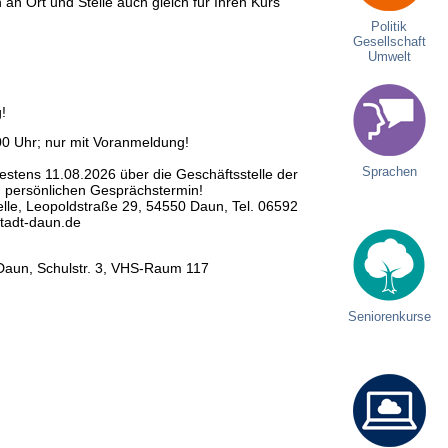
 an Ort und Stelle auch gleich für Ihren Kurs
Politik
Gesellschaft
Umwelt
!
00 Uhr; nur mit Voranmeldung!
Sprachen
testens 11.08.2026 über die Geschäftsstelle der
n persönlichen Gesprächstermin!
lle, Leopoldstraße 29, 54550 Daun, Tel. 06592
tadt-daun.de
Daun, Schulstr. 3, VHS-Raum 117
Seniorenkurse